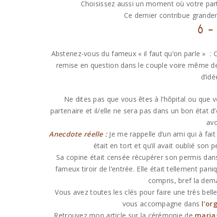
Choisissez aussi un moment où votre parte
Ce dernier contribue grandem
6 –
Abstenez-vous du fameux « il faut qu’on parle » : 
remise en question dans le couple voire même de 
d’idé
Ne dites pas que vous êtes à l’hôpital ou que v
partenaire et il/elle ne sera pas dans un bon état d
avo
Anecdote réelle :
Je me rappelle d’un ami qui à fait 
était en tort et qu’il avait oublié son
Sa copine était censée récupérer son permis dans c
fameux tiroir de l’entrée. Elle était tellement paniq
compris, bref la dem
Vous avez toutes les clés pour faire une très bell
vous accompagne dans
l’or
Retrouvez mon article sur la cérémonie de
mariag