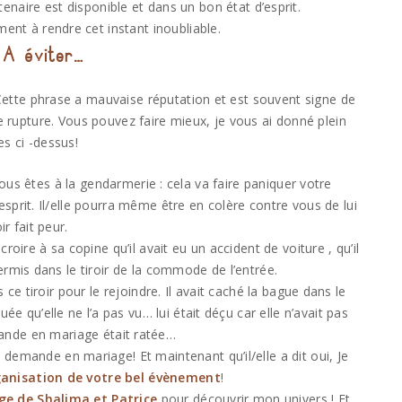
naire est disponible et dans un bon état d’esprit.
ent à rendre cet instant inoubliable.
 A éviter…
Cette phrase a mauvaise réputation et est souvent signe de
rupture. Vous pouvez faire mieux, je vous ai donné plein
es ci -dessus!
ous êtes à la gendarmerie : cela va faire paniquer votre
’esprit. Il/elle pourra même être en colère contre vous de lui
ir fait peur.
croire à sa copine qu’il avait eu un accident de voiture , qu’il
 permis dans le tiroir de la commode de l’entrée.
e tiroir pour le rejoindre. Il avait caché la bague dans le
uée qu’elle ne l’a pas vu… lui était déçu car elle n’avait pas
ande en mariage était ratée…
e demande en mariage! Et maintenant qu’il/elle a dit oui, Je
ganisation de votre bel évènement
!
e de Shalima et Patrice
pour découvrir mon univers ! Et